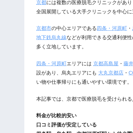
京都
には複数の医療脱毛クリニックがあり
全国展開している大手クリニックを中心に
京都市
の中心エリアである
四条・河原町
・
地下鉄烏丸線
などが利用できる交通利便性
多く立地しています。
四条・河原町
エリアには
京都高島屋
・
藤
設があり、烏丸エリアにも
大丸京都店
・
C
い物や仕事帰りにも通いやすい環境です。
本記事では、京都で医療脱毛を受けられる
料金が比較的安い
口コミ評価が安定している