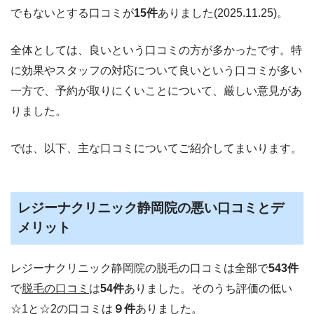
でもないとする口コミが
15
件
ありました(2025
.11.
25
)。
全体としては、良いという口コミ
の方
が多かったです。特
に
効果
や
スタッフの対応
について良いという口コミが多い
一方で、
予約が取りにくいこと
について、厳しい意見があ
りました。
では、以下、主な口コミについてご紹介してまいります。
レジーナクリニック静岡院の悪い口コミとデ
メリット
レジーナクリニック
静岡
院の
脱毛の
口コミは全部で
543
件
で
脱毛の口コミ
は
54
件
ありました。
そのうち評価の低い
☆1と☆2の口コミは
９
件
ありました。