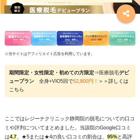
☆当サイトはアフィリエイト広告を利用しています。
期間限定・女性限定・初めての方限定
⇒医療脱毛
デビ
ュープラン
全身+VIO5回で
52,800円！
＞＞詳しくは
こちら
ここではレジーナクリニック
静岡
院の脱毛についての口コ
ミや評判についてまとめました。当該院のGoogle口コミ
は
4.7
、★5または★4の良い口コミの割合は、
95%
と高評