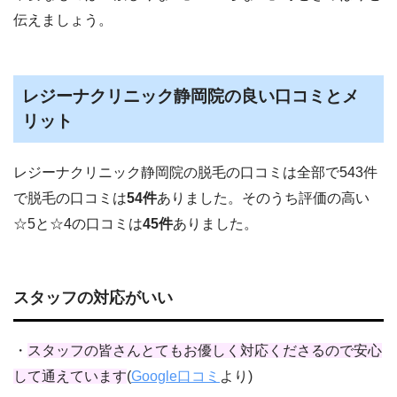
伝えましょう。
レジーナクリニック静岡院の良い口コミとメ
リット
レジーナクリニック
静岡
院の
脱毛の
口コミは全部で
543
件
で
脱毛の口コミは
54
件
ありました。
そのうち評価の高い
☆5と☆4の口コミは
45
件
ありました。
スタッフの対応がいい
・
スタッフの皆さんとてもお優しく対応くださるので安心
して通えています
(
Google口コミ
より)