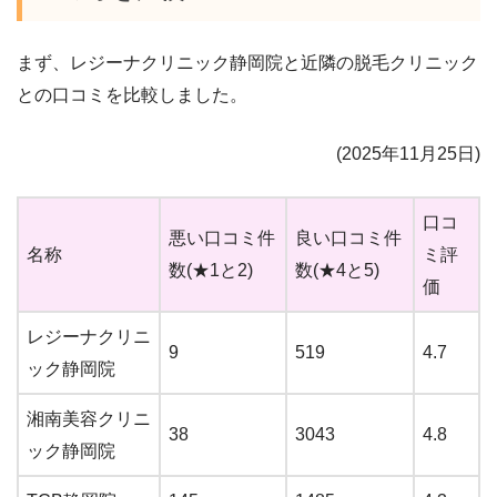
まず、レジーナクリニック
静岡
院と近隣の脱毛クリニック
との口コミを比較しました。
(
2025
年
11
月
25
日)
口コ
悪い口コミ件
良い口コミ件
名称
ミ評
数(★1と2)
数(★4と5)
価
レジーナクリニ
9
519
4.7
ック静岡院
湘南美容クリニ
38
3043
4.8
ック静岡院