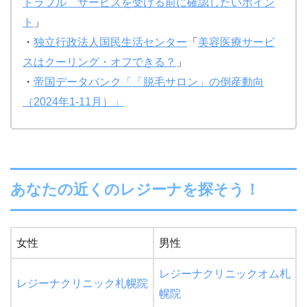
トラブル サービスを受ける前に確認したいポイン
ト
」
・
独立行政法人国民生活センター
「
美容医療サービ
スはクーリング・オフできる？
」
・
帝国データバンク「「脱毛サロン」の倒産動向
（2024年1-11月）」
あなたの近くのレジーナを探そう！
女性
男性
レジーナクリニックオム札
レジーナクリニック札幌院
幌院