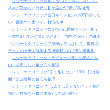
・
レジーナクリニック都度払いは「損」じゃない？
将来が読めない時代に私が選んだ“賢い”防衛策
・
レジーナクリニック当日キャンセルで6万円損しな
い！回避する裏ワザと救済条件
・
レジーナクリニックの支払いは医療ローン一択？
手数料3万浮かす賢い契約術と「前払金保証」の真実
・
レジーナクリニックで機械は選べない？「機械ガ
チャ」の不安を解消する後悔ゼロのプラン選択術
・
レジーナクリニック・デビュープランの安さの理
由～後悔しない選び方を整理
・
レジーナクリニック8回で足りない？VIO・顔は何
回？追加費用の目安も整理
・
レジーナクリニック「5回では足りない？」と悩む
前に。後悔をゼロにする7つの賢い問い