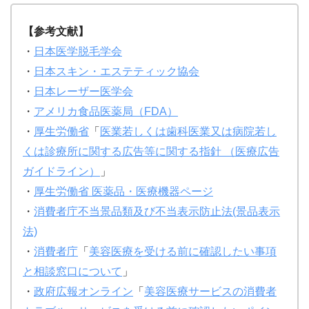
【参考文献】
・
日本医学脱毛学会
・
日本スキン・エステティック協会
・
日本レーザー医学会
・
アメリカ食品医薬局（FDA）
・
厚生労働省
「
医業若しくは歯科医業又は病院若し
くは診療所に関する広告等に関する指針 （医療広告
ガイドライン）
」
・
厚生労働省
医薬品・医療機器ページ
・
消費者庁
不当景品類及び不当表示防止法(景品表示
法)
・
消費者庁
「
美容医療を受ける前に確認したい事項
と相談窓口について
」
・
政府広報オンライン
「
美容医療サービスの消費者