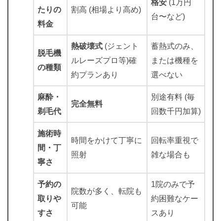
格安
(1万円
たりの
割高 (相場より高め)
台〜など)
料金
熱破壊式
(ジェント
蓄熱式のみ、
脱毛機
ルレーズプロ等)確
または機種を
の種類
約プランあり
選べない
麻酔・
別途有料 (毎
完全無料
剃毛代
回数千円加算)
施術時
時間をかけて丁寧に
回転率重視で
間・丁
照射
雑な場合も
寧さ
予約の
1院のみで予
院数が多く、転院も
取りや
約困難なケー
可能
すさ
スあり