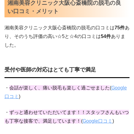
湘南美容クリニック大阪心斎橋院の脱毛の良
い口コミ・メリット
湘南美容クリニック
大阪心斎橋
院の脱毛の口コミは
75
件
あ
り、そのうち評価の高い☆5と☆4の口コミは
54
件
ありま
した。
受付や医師の対応はとても丁寧で満足
・
会話が楽しく、痛い脱毛も楽しく過ごせました
(
Google
口コミ
)
・
ずっと通わせていただいてます！！スタッフさんもいつ
も丁寧な接客で、満足しています！
(
Google口コミ
)