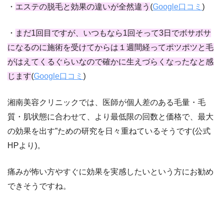
・
エステの脱毛と効果の違いが全然違う
(
Google口コミ
)
・
まだ1回目ですが、いつもなら1回そって3日でボサボサ
になるのに施術を受けてからは
１週間経ってポツポツと毛
がはえてくるぐらいなので確かに生えづらくなったなと感
じます
(
Google口コミ
)
湘南美容クリニックでは、医師が
個人差のある毛量・毛
質・肌状態に合わせて、より最低限の回数と価格で、最大
の効果を出す”ための研究を日々重ねているそうです(公式
HPより)。
痛みが怖い方やすぐに効果を実感したいという方にお勧め
できそうですね。