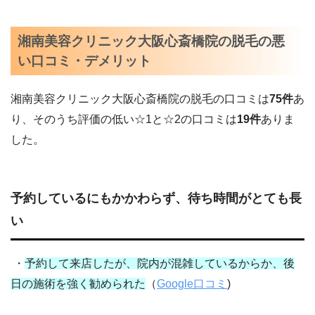
湘南美容クリニック大阪心斎橋院の脱毛の悪
い口コミ・デメリット
湘南美容クリニック
大阪心斎橋
院の脱毛の口コミは
75
件
あ
り、そのうち評価の低い☆1と☆2の口コミは
19
件
ありま
した。
予約しているにもかかわらず、待ち時間がとても長
い
・
予約して来店したが、院内が混雑しているからか、後
日の施術を強く勧められた
（
Google口コミ
)