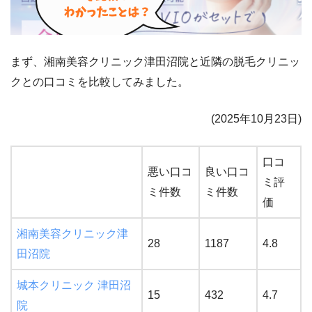
まず、湘南美容クリニック津田沼院と近隣の脱毛クリニッ
クとの口コミを比較してみました。
(
2025
年
10
月
23
日)
口コ
悪い口コ
良い口コ
ミ評
ミ件数
ミ件数
価
湘南美容クリニック津
28
1187
4.8
田沼院
城本クリニック 津田沼
15
432
4.7
院