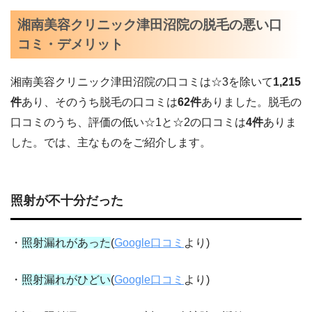
湘南美容クリニック津田沼院の脱毛の悪い口
コミ・デメリット
湘南美容クリニック
津田沼
院の口コミは☆3を除いて
1,215
件
あり、そのうち脱毛の口コミは
62
件
ありました。脱毛の
口コミのうち、評価の低い☆1と☆2の口コミは
4
件
ありま
した。では、主なものをご紹介します。
照射が不十分だった
・
照射漏れがあった
(
Google口コミ
より)
・
照射漏れがひどい
(
Google口コミ
より)